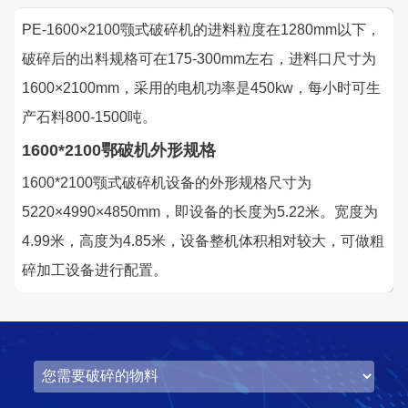
PE-1600×2100颚式破碎机的进料粒度在1280mm以下，
破碎后的出料规格可在175-300mm左右，进料口尺寸为
1600×2100mm，采用的电机功率是450kw，每小时可生
产石料800-1500吨。
1600*2100鄂破机外形规格
湖北省中昇东浩荆门建材时产500-600吨机制砂项目
1600*2100颚式破碎机设备的外形规格尺寸为
项目坐标
设计产能
5220×4990×4850mm，即设备的长度为5.22米。宽度为
湖北省荆门市
时产500-600吨
4.99米，高度为4.85米，设备整机体积相对较大，可做粗
项目业主
生产原料
碎加工设备进行配置。
中昇东浩荆门建材
石灰石
咨询该项目执行经理