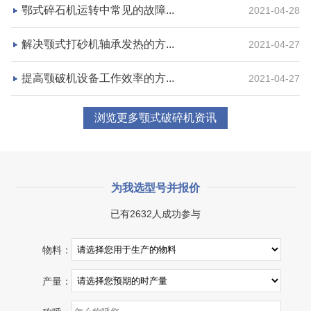
鄂式碎石机运转中常见的故障...
2021-04-28
项目坐标
设计产能
湖北省宜昌市
日产一万吨
解决颚式打砂机轴承发热的方...
2021-04-27
项目业主
生产原料
提高颚破机设备工作效率的方...
2021-04-27
砂石集并中心
建筑垃圾等石料
浏览更多颚式破碎机资讯
咨询该项目执行经理
为我选型号并报价
已有2632人成功参与
物料：
产量：