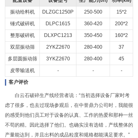
配置设备
设备型号
生产能力(t/h)
功率(kw)
振动给料机
DLZGC1250P
250-500
15*2
锤式破碎机
DLPC1615
360-420
200*2
整形破碎机
DLXPC1213
350-450
160*2
双层振动筛
2YKZ2670
280-400
37
多层圆振动筛
3YKZ2670
280-400
45
皮带输送机
-
-
-
客户评价
白云石破碎生产线经营者说：“当初选择设备厂家时考
虑了很多，也去过现场参观后，在中誉鼎力公司时，我能很
的感受到他们员工对于设备的认真、工作的热爱和那种一丝
不苟的精。因此选择了他们。也确实没有选错，产线整体的
产量能达到，并且出料的成品粒度和规格都能满足要求。”