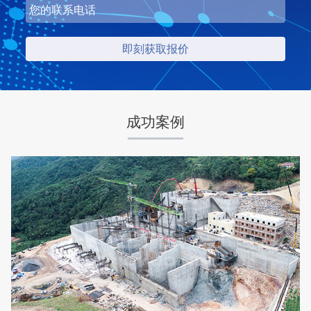
项目坐标
设计产能
湖北省荆门市
时产500-600吨
项目业主
生产原料
中昇东浩荆门建材
石灰石
成功案例
咨询该项目执行经理