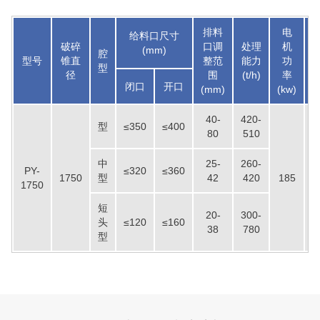
排料
电
给料口尺寸
破碎
口调
处理
机
(mm)
腔
型号
锥直
整范
能力
功
型
径
围
(t/h)
率
闭口
开口
(mm)
(kw)
(t
40-
420-
型
≤350
≤400
80
510
中
25-
260-
PY-
≤320
≤360
1750
型
42
420
185
5
1750
短
20-
300-
头
≤120
≤160
38
780
型