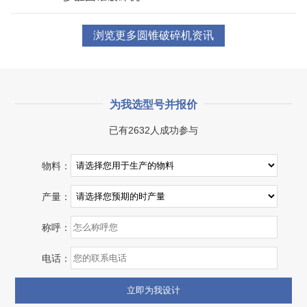
浏览更多圆锥破碎机资讯
为我选型号并报价
已有2632人成功参与
湖北省宜昌市砂石集并日产一万吨砂石料生产线
物料：
项目坐标
设计产能
产量：
湖北省宜昌市
日产一万吨
称呼：
项目业主
生产原料
砂石集并中心
建筑垃圾等石料
电话：
咨询该项目执行经理