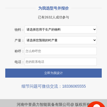
为我选型号并报价
已有2632人成功参与
湖北省宜昌市砂石集并日产一万吨砂石料生产线
物料：
项目坐标
设计产能
产量：
湖北省宜昌市
日产一万吨
称呼：
项目业主
生产原料
砂石集并中心
建筑垃圾等石料
电话：
咨询该项目执行经理
细节问题可微信交流：18336065555
河南中誉鼎力智能装备有限公司@ 版权所有