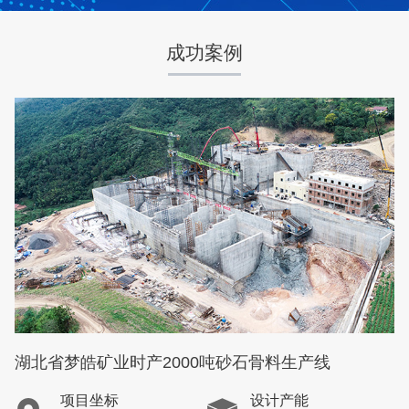
中昇东浩荆门建材
石灰石
成功案例
咨询该项目执行经理
湖北省梦皓矿业时产2000吨砂石骨料生产线
项目坐标
设计产能