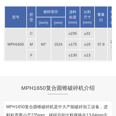
破碎直径
进料
出料
电
腔
重量
型号
粒度
尺寸
功
型
(t)
(mm)
(mm)
(kw
(inch)
(mm)
C
≤235
≥22
220
MPH1650
M
60"
1524
≤175
≥19
37.8
25
F
≤130
≥13
MPH1650复合圆锥破碎机介绍
MPH1650复合圆锥破碎机是中大产能破碎加工设备，进
料粒度要小于235mm，破碎后的出料规格在13-64mm左