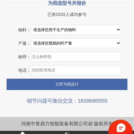
为我选型号并报价
已有2632人成功参与
湖北省宜昌市砂石集并日产一万吨砂石料生产线
物料：
项目坐标
设计产能
产量：
湖北省宜昌市
日产一万吨
称呼：
项目业主
生产原料
砂石集并中心
建筑垃圾等石料
电话：
咨询该项目执行经理
细节问题可微信交流：18336065555
河南中誉鼎力智能装备有限公司@ 版权所有