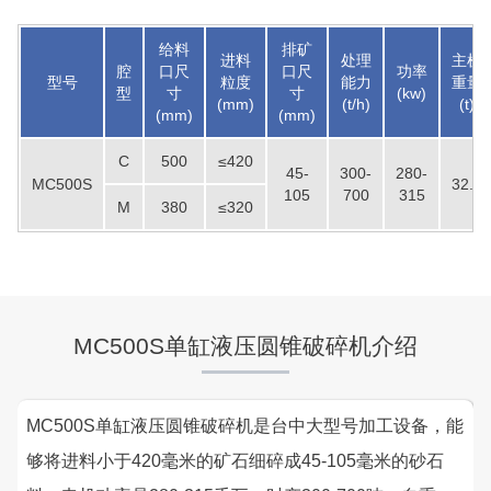
给料
排矿
进料
处理
主机
腔
口尺
口尺
功率
型号
粒度
能力
重量
型
寸
寸
(kw)
(mm)
(t/h)
(t)
(mm)
(mm)
C
500
≤420
45-
300-
280-
MC500S
32.7
105
700
315
M
380
≤320
MC500S单缸液压圆锥破碎机介绍
MC500S单缸液压圆锥破碎机是台中大型号加工设备，能
够将进料小于420毫米的矿石细碎成45-105毫米的砂石