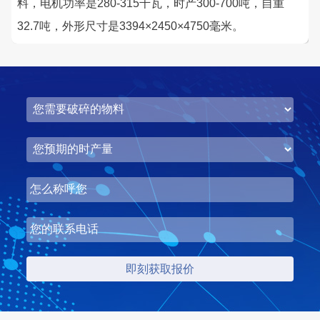
料，电机功率是280-315千瓦，时产300-700吨，自重
32.7吨，外形尺寸是3394×2450×4750毫米。
湖北省中昇东浩荆门建材时产500-600吨机制砂项目
项目坐标
设计产能
湖北省荆门市
时产500-600吨
项目业主
生产原料
中昇东浩荆门建材
石灰石