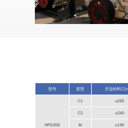
型号
腔型
开边给料口(m
C1
≤265
C2
≤240
HPG300
M
≤190