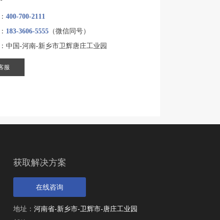
：
400-700-2111
：
183-3606-5555
（微信同号）
：中国-河南-新乡市卫辉唐庄工业园
客服
获取解决方案
在线咨询
地址：
河南省-新乡市-卫辉市-唐庄工业园