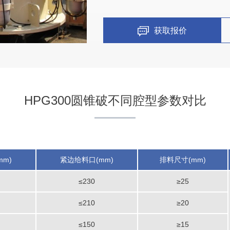
获取报价
安徽省蚌埠市时产1300吨
项目坐标
安徽省蚌埠市
HPG300圆锥破不同腔型参数对比
项目业主
-
m)
紧边给料口(mm)
排料尺寸(mm)
咨询该项目执行经理
≤230
≥25
≤210
≥20
≤150
≥15