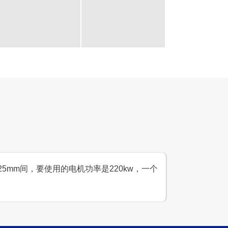
石制砂生产线案例
设计产能
日产千吨
生产原料
青石
5mm间，要使用的电机功率是220kw，一个
线案例
设计产能