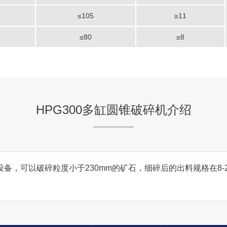
四川宜宾市日产千吨湿法碎
≤105
≥11
项目坐标
≤80
≥8
四川宜宾市
项目业主
-
HPG300多缸圆锥破碎机介绍
咨询该项目执行经理
设备，可以破碎粒度小于230mm的矿石，细碎后的出料规格在8-2
山西长治市石料厂碎石生产
项目坐标