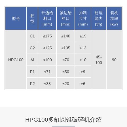
开边给
紧边给
排料
处理
装机
腔
型号
料口
料口
尺寸
能力
功率
型
(mm)
(mm)
(mm)
(t/h)
(kw)
C1
≤175
≤140
≥19
C2
≤125
≤105
≥13
45-
HPG100
M
≤100
≤70
≥10
90
100
F1
≤71
≤50
≥9
F2
≤33
≤20
≥6
HPG100多缸圆锥破碎机介绍