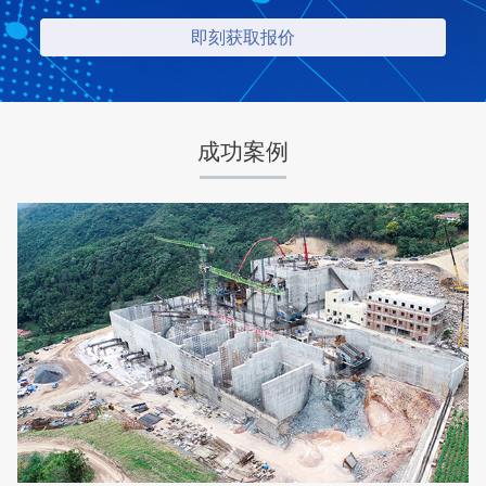
成功案例
湖北省梦皓矿业时产2000吨砂石骨料生产线
项目坐标
设计产能
湖北省荆州市
时产2000吨
项目业主
生产原料
梦皓矿业
石灰岩
咨询该项目执行经理