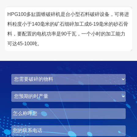
HPG100多缸圆锥破碎机是台小型石料破碎设备，可将进
料粒度小于140毫米的矿石细碎加工成6-19毫米的砂石骨
料，要配置的电机功率是90千瓦，一个小时的加工能力
湖北省中昇东浩荆门建材时产500-600吨机制砂项目
可达45-100吨。
项目坐标
设计产能
湖北省荆门市
时产500-600吨
项目业主
生产原料
中昇东浩荆门建材
石灰石
咨询该项目执行经理