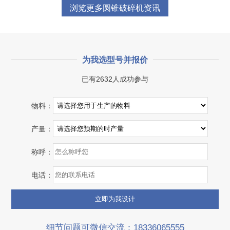
浏览更多圆锥破碎机资讯
项目业主
生产原料
砂石集并中心
建筑垃圾等石料
为我选型号并报价
咨询该项目执行经理
已有2632人成功参与
物料：
产量：
称呼：
电话：
细节问题可微信交流：18336065555