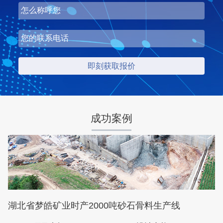
湖北省梦皓矿业时产2000吨砂石骨料生产线
项目坐标
设计产能
湖北省荆州市
时产2000吨
项目业主
生产原料
梦皓矿业
石灰岩
成功案例
咨询该项目执行经理