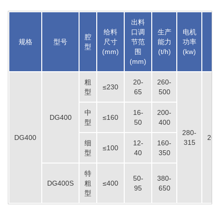
出料
给料
口调
生产
电机
腔
规格
型号
尺寸
节范
能力
功率
外
型
(mm)
围
(t/h)
(kw)
(mm)
粗
20-
260-
≤230
型
65
500
中
16-
200-
DG400
≤160
型
50
400
280-
DG400
260
315
细
12-
160-
≤100
型
40
350
特
50-
380-
DG400S
粗
≤400
95
650
型
湖北省中昇东浩荆门建材时产500-600吨机制砂项目