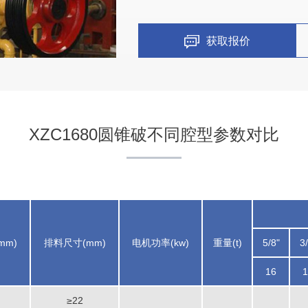
获取报价
XZC1680圆锥破不同腔型参数对比
mm)
排料尺寸(mm)
电机功率(kw)
重量(t)
5/8"
3/
16
1
≥22