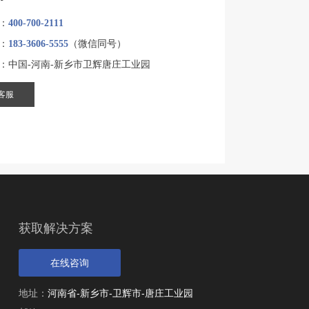
：
400-700-2111
：
183-3606-5555
（微信同号）
：中国-河南-新乡市卫辉唐庄工业园
客服
获取解决方案
在线咨询
地址：
河南省-新乡市-卫辉市-唐庄工业园