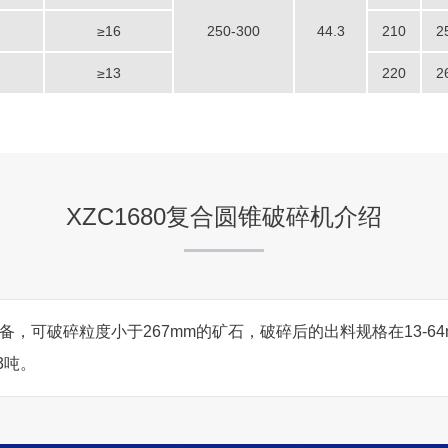
陕西省安康市时产600-8
≥16
250-300
44.3
210
2
项目坐标
≥13
220
2
陕西省安康市
项目业主
-
XZC1680复合圆锥破碎机介绍
咨询该项目执行经理
备，可破碎粒度小于267mm的矿石，破碎后的出料规格在13-64m
3吨。
山西长治市环保碎石生产线
项目坐标