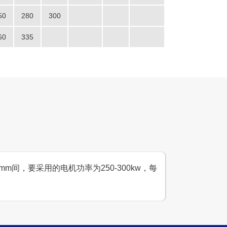
00吨破碎石子生产线案例
50
280
300
设计产能
60
335
时产600-800吨
生产原料
山石、石灰岩
m间，要采用的电机功率为250-300kw，每
设计产能