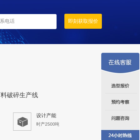
时产600吨
生产原料
石灰石
石料破碎生产线
设计产能
时产2500吨