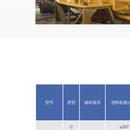
型号
腔型
破碎直径
进料粒度(
C
≤267