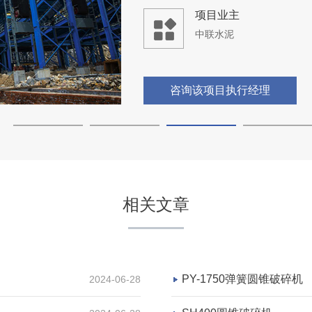
项目业主
中联水泥
咨询该项目执行经理
贵州黔南时产500吨砂石生
相关文章
项目坐标
贵州黔南
项目业主
PY-1750弹簧圆锥破碎机
2024-06-28
-