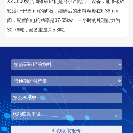
XZC600复合圆锥破碎机是台小产能加工设备，能够破碎
咨询该项目执行经理
粒度小于95mm的矿石，细碎后的出料粒形在6-38mm
间，配置的电机功率是37-55kw，一小时的处理能力为
30-76吨，设备重量为5.3吨。
湖北省梦皓矿业时产2000吨砂石骨料生产线
项目坐标
设计产能
湖北省荆州市
时产2000吨