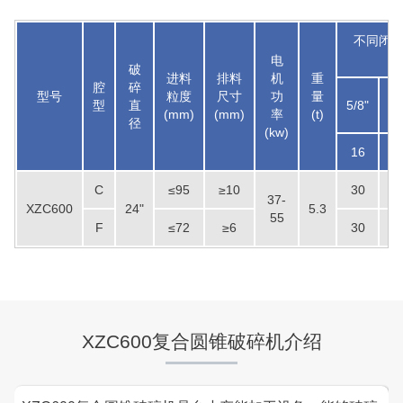
不同闭边
电
破
进料
排料
机
重
腔
碎
型号
粒度
尺寸
功
量
型
直
5/8"
3/
(mm)
(mm)
率
(t)
径
(kw)
16
1
C
≤95
≥10
30
3
37-
XZC600
24"
5.3
55
F
≤72
≥6
30
3
湖北省中昇东浩荆门建材时产500-600吨机制砂项目
项目坐标
设计产能
湖北省荆门市
时产500-600吨
XZC600复合圆锥破碎机介绍
项目业主
生产原料
中昇东浩荆门建材
石灰石