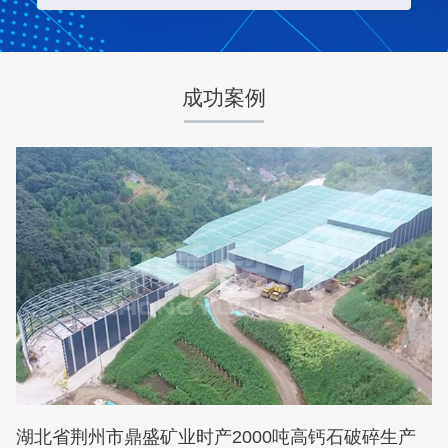
项目业主
生产原料
梦皓矿业
石灰岩
成功案例
咨询该项目执行经理
湖北省荆州市鼎盛矿业时产2000吨高钙石破碎生产