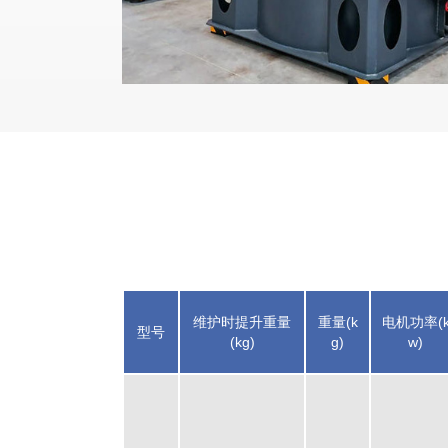
维护时提升重量
重量(k
电机功率(
型号
(kg)
g)
w)