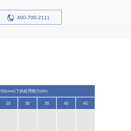
400-700-2111
案例
S(mm)下的处理能力(t/h)
25
30
35
40
45
设计产能
时产420-500吨