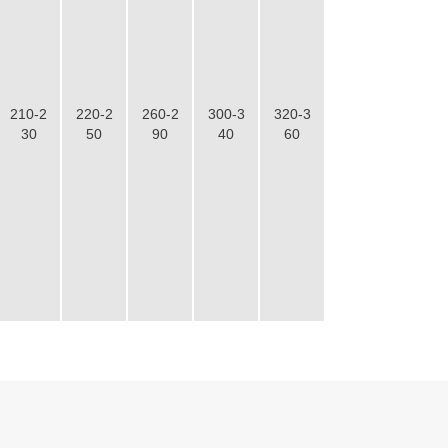
生产原料
页岩、石灰岩
210-2
220-2
260-2
300-3
320-3
30
50
90
40
60
岩碎石生产线
设计产能
时产600吨
生产原料
花岗岩