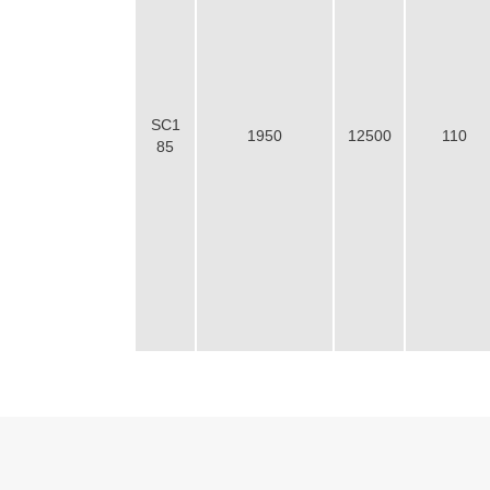
SC1
1950
12500
110
85