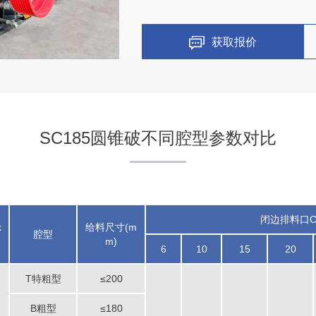
获取报价
SC185圆锥破不同腔型参数对比
江西新余市石子制砂生产线
闭边排料口CS
k
给料尺寸(m
腔型
m)
6
10
15
20
项目坐标
T特粗型
≤200
江西新余市
B粗型
≤180