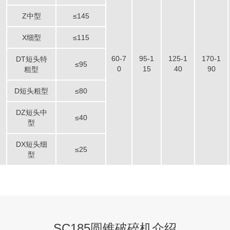
项目业主
Z中型
≤145
-
X细型
≤115
60-7
95-1
125-1
170-1
DT短头特
≤95
咨询该项目执行经理
0
15
40
90
粗型
D短头粗型
≤80
DZ短头中
云南省昭通时产600吨花岗
≤40
型
DX短头细
≤25
项目坐标
型
云南昭通
项目业主
-
SC185圆锥破碎机介绍