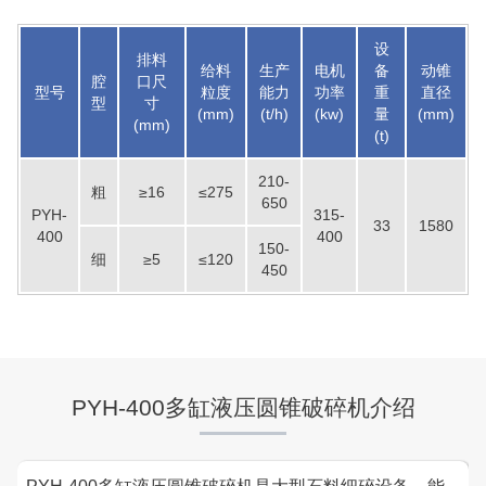
设
排料
给料
生产
电机
备
动锥
腔
口尺
型号
粒度
能力
功率
重
直径
型
寸
(mm)
(t/h)
(kw)
量
(mm)
(mm)
(t)
210-
粗
≥16
≤275
650
PYH-
315-
33
1580
400
400
150-
细
≥5
≤120
450
湖北省中昇东浩荆门建材时产500-600吨机制砂项目
项目坐标
设计产能
湖北省荆门市
时产500-600吨
PYH-400多缸液压圆锥破碎机介绍
项目业主
生产原料
中昇东浩荆门建材
石灰石