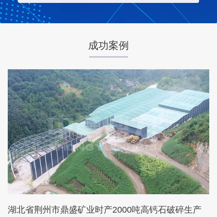
项目业主
生产原料
梦皓矿业
石灰岩
成功案例
咨询该项目执行经理
湖北省荆州市鼎盛矿业时产2000吨高钙石破碎生产