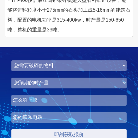
PYH-400多缸液压圆锥破碎机是大型石料细碎设备，能
咨询该项目执行经理
够将进料粒度小于275mm的石头加工成5-16mm的建筑石
料，配置的电机功率是315-400kw，时产量是150-650
吨，整机的重量是33吨。
湖北省梦皓矿业时产2000吨砂石骨料生产线
项目坐标
设计产能
湖北省荆州市
时产2000吨