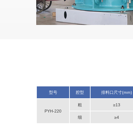
型号
腔型
排料口尺寸(mm)
粗
≥13
PYH-220
细
≥4