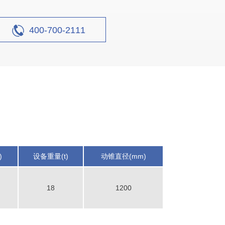
设计产能
时产1000吨
400-700-2111
生产原料
石灰石、青石等当地石料
)
设备重量(t)
动锥直径(mm)
产线
18
1200
设计产能
时产200吨