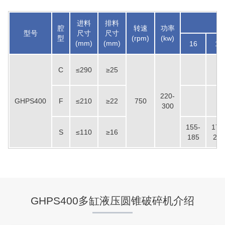
进料
排料
腔
转速
功率
型号
尺寸
尺寸
型
(rpm)
(kw)
(mm)
(mm)
16
19
C
≤290
≥25
220-
GHPS400
F
≤210
≥22
750
300
155-
175
S
≤110
≥16
185
200
GHPS400多缸液压圆锥破碎机介绍