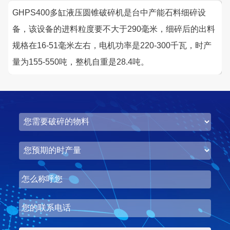
GHPS400多缸液压圆锥破碎机是台中产能石料细碎设
备，该设备的进料粒度要不大于290毫米，细碎后的出料
规格在16-51毫米左右，电机功率是220-300千瓦，时产
量为155-550吨，整机自重是28.4吨。
湖北省中昇东浩荆门建材时产500-600吨机制砂项目
项目坐标
设计产能
湖北省荆门市
时产500-600吨