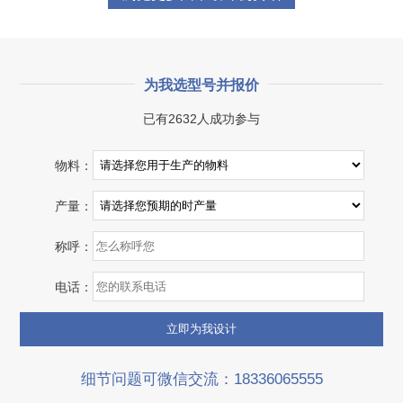
为我选型号并报价
已有2632人成功参与
湖北省宜昌市砂石集并日产一万吨砂石料生产线
物料：
项目坐标
设计产能
产量：
湖北省宜昌市
日产一万吨
称呼：
项目业主
生产原料
砂石集并中心
建筑垃圾等石料
电话：
咨询该项目执行经理
细节问题可微信交流：18336065555