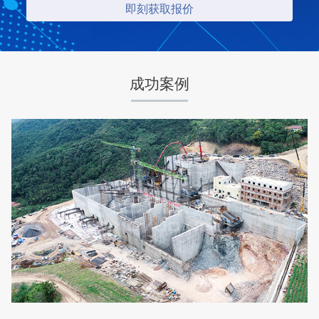
项目业主
生产原料
中昇东浩荆门建材
石灰石
成功案例
咨询该项目执行经理