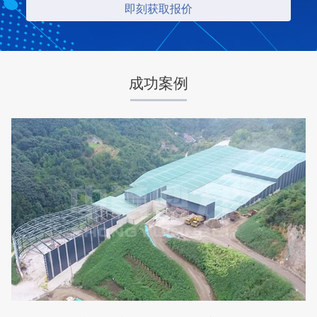
项目业主
生产原料
梦皓矿业
石灰岩
成功案例
咨询该项目执行经理