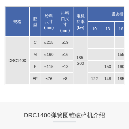
排料
紧边排料口
给料
电机
腔
口尺
规格
尺寸
功率
型
寸
(mm)
(kw)
10
13
16
(mm)
C
≤215
≥19
M
≤160
≥16
155
185-
DRC1400
200
F
≤115
≥13
150
190
EF
≤76
≥8
122
148
185
湖北省中昇东浩荆门建材时产500-600吨机制砂项目
项目坐标
设计产能
湖北省荆门市
时产500-600吨
DRC1400弹簧圆锥破碎机介绍
项目业主
生产原料
中昇东浩荆门建材
石灰石