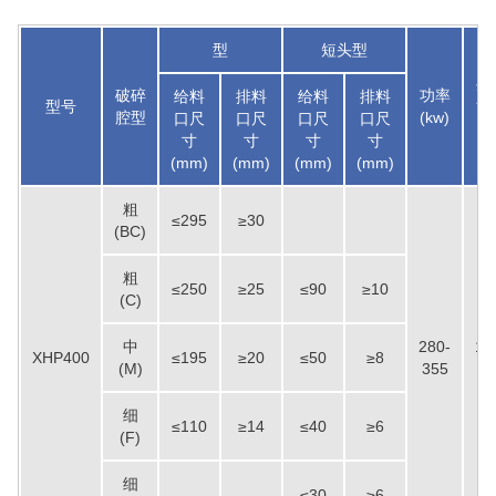
型
短头型
生
破碎
功率
给料
排料
给料
排料
型号
能
腔型
(kw)
口尺
口尺
口尺
口尺
(t/
寸
寸
寸
寸
(mm)
(mm)
(mm)
(mm)
粗
≤295
≥30
(BC)
粗
≤250
≥25
≤90
≥10
(C)
中
280-
14
XHP400
≤195
≥20
≤50
≥8
(M)
355
63
细
≤110
≥14
≤40
≥6
(F)
细
≤30
≥6