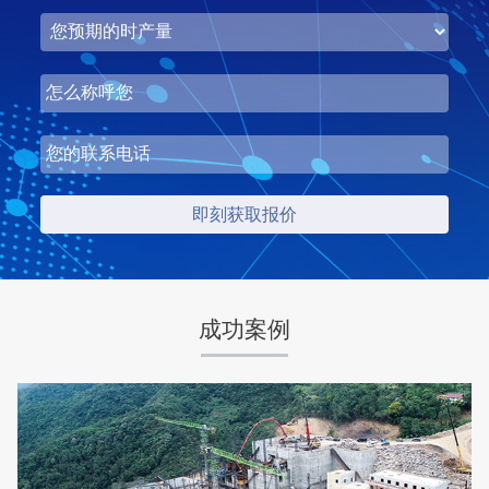
湖北省中昇东浩荆门建材时产500-600吨机制砂项目
项目坐标
设计产能
湖北省荆门市
时产500-600吨
项目业主
生产原料
中昇东浩荆门建材
石灰石
成功案例
咨询该项目执行经理