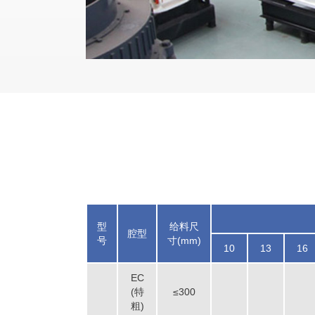
型
给料尺
腔型
号
寸(mm)
10
13
16
EC
(特
≤300
粗)