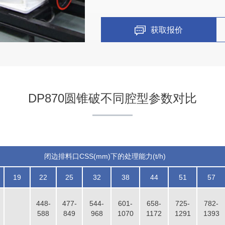
获取报价
DP870圆锥破不同腔型参数对比
闭边排料口CSS(mm)下的处理能力(t/h)
19
22
25
32
38
44
51
57
448-
477-
544-
601-
658-
725-
782-
588
849
968
1070
1172
1291
1393