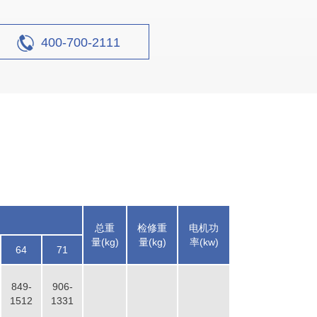
400-700-2111
总重
检修重
电机功
量(kg)
量(kg)
率(kw)
64
71
849-
906-
1512
1331