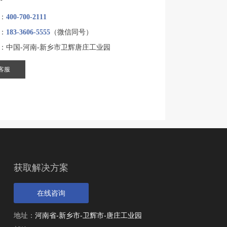
：
400-700-2111
：
183-3606-5555
（微信同号）
：中国-河南-新乡市卫辉唐庄工业园
客服
设计产能
时产500吨
生产原料
石英石
获取解决方案
在线咨询
地址：
河南省-新乡市-卫辉市-唐庄工业园