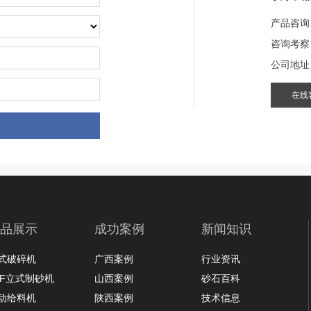
产品咨询
咨询考察
四川石子加工生产线
公司地址
在线
项目坐标
四川
项目业主
-
品展示
成功案例
新闻知识
咨询该项目执行经理
式破碎机
广西案例
行业资讯
LF立式制砂机
山西案例
砂石百科
动给料机
陕西案例
技术信息