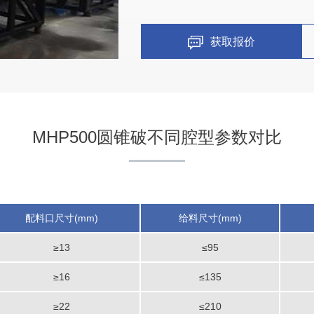
获取报价
MHP500圆锥破不同腔型参数对比
配料口尺寸(mm)
给料尺寸(mm)
≥13
≤95
≥16
≤135
≥22
≤210