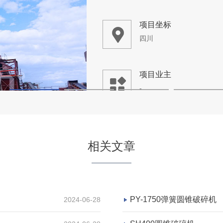
项目业主
-
咨询该项目执行经理
四川广元市旺苍县砂石料生
相关文章
项目坐标
四川广元市
项目业主
PY-1750弹簧圆锥破碎机
2024-06-28
-