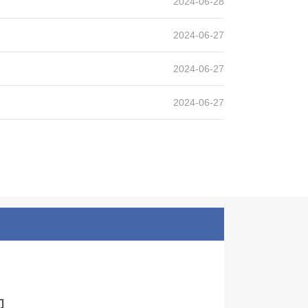
2024-06-28
2024-06-27
2024-06-27
2024-06-27
产线案例
设计产能
时产800吨
生产原料
石灰石
们