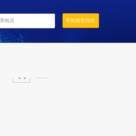
生产线
设计产能
时产800吨