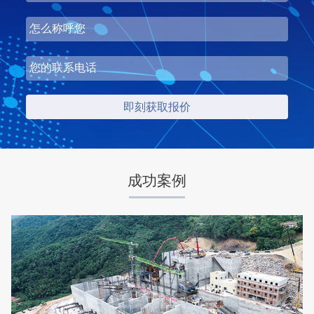
湖北省中昇东浩荆门建材时产500-600吨机制砂项目
项目坐标
设计产能
湖北省荆门市
时产500-600吨
项目业主
生产原料
中昇东浩荆门建材
石灰石
成功案例
咨询该项目执行经理