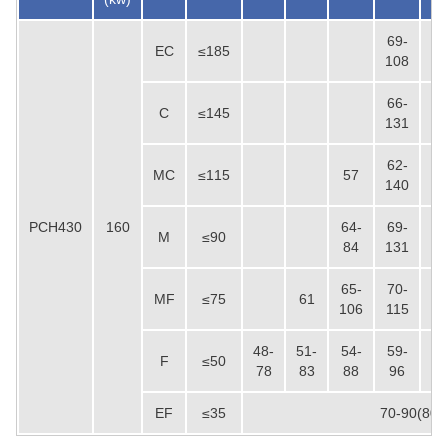
69-
75
EC
≤185
108
15
66-
71
C
≤145
131
14
62-
67
MC
≤115
57
140
15
PCH430
160
64-
69-
75
M
≤90
84
131
14
65-
70-
76
MF
≤75
61
106
115
12
48-
51-
54-
59-
63
F
≤50
78
83
88
96
10
EF
≤35
70-90(8