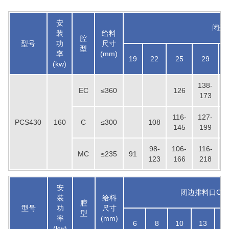
安
闭边排
装
给料
腔
型号
功
尺寸
型
率
(mm)
19
22
25
29
(kw)
138-
1
EC
≤360
126
173
116-
127-
1
PCS430
160
C
≤300
108
145
199
98-
106-
116-
1
MC
≤235
91
123
166
218
安
闭边排料口CSS(
装
给料
腔
型号
功
尺寸
型
率
(mm)
6
8
10
13
1
(kw)