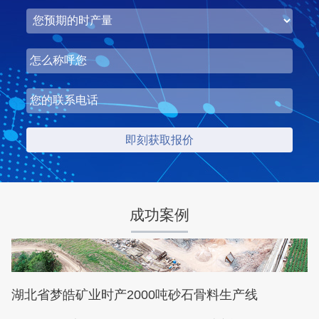
湖北省梦皓矿业时产2000吨砂石骨料生产线
项目坐标
设计产能
湖北省荆州市
时产2000吨
项目业主
生产原料
梦皓矿业
石灰岩
成功案例
咨询该项目执行经理