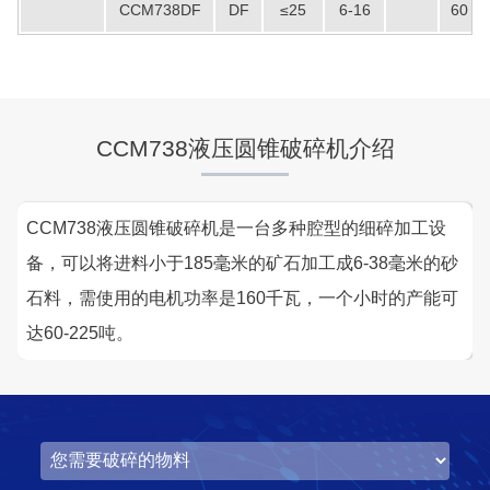
CCM738DF
DF
≤25
6-16
60
湖北省中昇东浩荆门建材时产500-600吨机制砂项目
项目坐标
设计产能
湖北省荆门市
时产500-600吨
CCM738液压圆锥破碎机介绍
项目业主
生产原料
中昇东浩荆门建材
石灰石
CCM738液压圆锥破碎机是一台多种腔型的细碎加工设
咨询该项目执行经理
备，可以将进料小于185毫米的矿石加工成6-38毫米的砂
石料，需使用的电机功率是160千瓦，一个小时的产能可
达60-225吨。