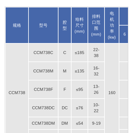
电
排料
给料
机
腔
口范
规格
型号
尺寸
功
型
围
(mm)
率
(mm)
6
(kw)
22-
CCM738C
C
≤185
38
16-
CCM738M
M
≤135
32
13-
CCM738F
F
≤95
26
CCM738
160
10-
CCM738DC
DC
≤76
22
CCM738DM
DM
≤54
9-19