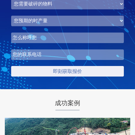
湖北省中昇东浩荆门建材时产500-600吨机制砂项目
项目坐标
设计产能
湖北省荆门市
时产500-600吨
项目业主
生产原料
中昇东浩荆门建材
石灰石
成功案例
咨询该项目执行经理