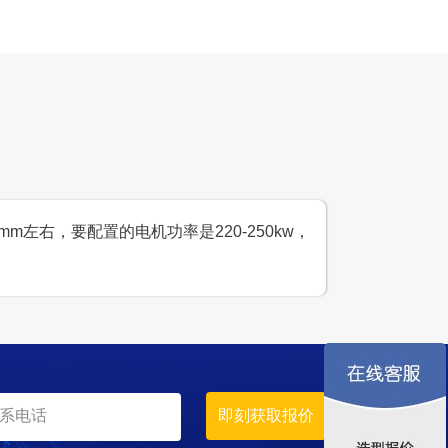
时产400吨
生产原料
大理石
m左右，要配置的电机功率是220-250kw，
产线案例
设计产能
时产800吨