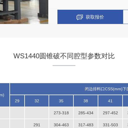
获取报价
WS1440圆锥破不同腔型参数对比
闭边排料口CSS(mm)下的
m)
29
32
35
38
41
273-318
285-434
297-452
291
304-463
317-483
331-503