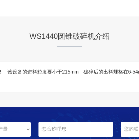
云南大理
项目业主
-
WS1440圆锥破碎机介绍
咨询该项目执行经理
，该设备的进料粒度要小于215mm，破碎后的出料规格在6-54m
湖北松滋时产800吨碎石生
项目坐标
湖北松滋