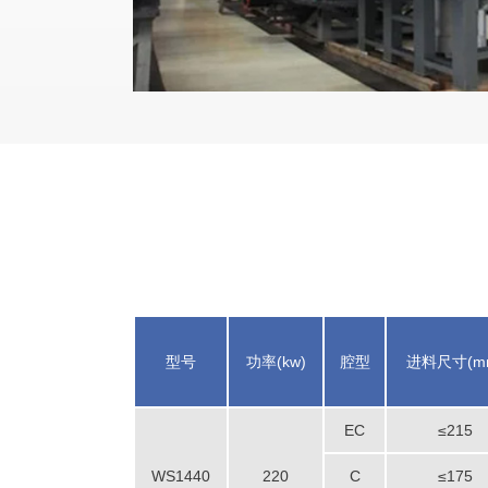
型号
功率(kw)
腔型
进料尺寸(m
EC
≤215
WS1440
220
C
≤175