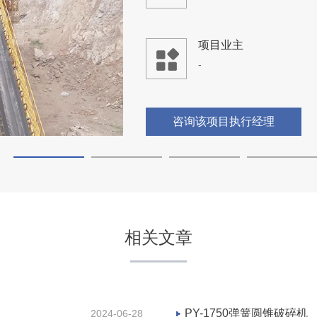
项目业主
-
咨询该项目执行经理
内蒙古包头市固阳县大型石
相关文章
项目坐标
内蒙古包头市
项目业主
PY-1750弹簧圆锥破碎机
2024-06-28