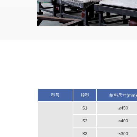
型号
腔型
给料尺寸(mm)
S1
≤450
S2
≤400
S3
≤300