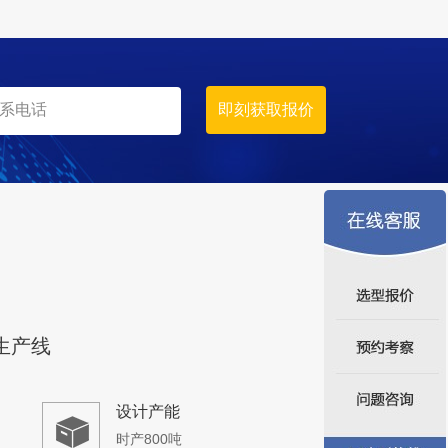
生产线
设计产能
时产800吨