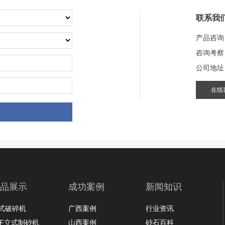
咨询该项目执行经理
联系我
产品咨询
咨询考察
河南省辉县市中天建材年产
公司地址
在线
项目坐标
河南省辉县市
项目业主
中天建材
品展示
成功案例
新闻知识
咨询该项目执行经理
式破碎机
广西案例
行业资讯
LF立式制砂机
山西案例
砂石百科