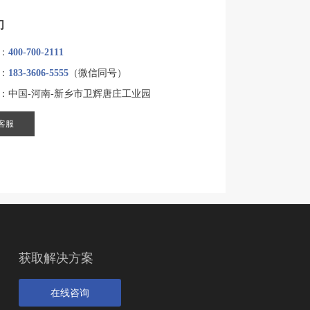
们
：
400-700-2111
：
183-3606-5555
（微信同号）
千万吨砂石骨料生产线
：中国-河南-新乡市卫辉唐庄工业园
客服
设计产能
年产1000万吨
生产原料
建筑石料用灰岩
获取解决方案
在线咨询