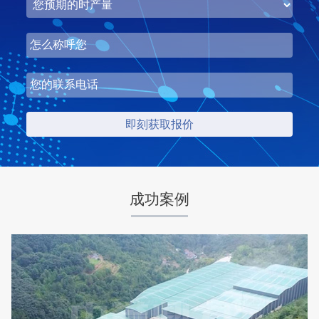
湖北省梦皓矿业时产2000吨砂石骨料生产线
项目坐标
设计产能
湖北省荆州市
时产2000吨
项目业主
生产原料
梦皓矿业
石灰岩
成功案例
咨询该项目执行经理