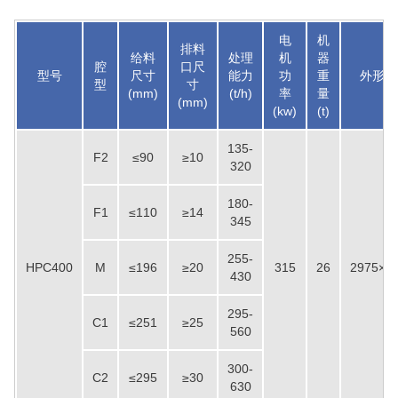
电
机
排料
给料
处理
机
器
腔
口尺
型号
尺寸
能力
功
重
外形尺
型
寸
(mm)
(t/h)
率
量
(mm)
(kw)
(t)
135-
F2
≤90
≥10
320
180-
F1
≤110
≥14
345
255-
HPC400
M
≤196
≥20
315
26
2975×2
430
295-
C1
≤251
≥25
560
300-
C2
≤295
≥30
630