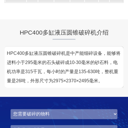
湖北省中昇东浩荆门建材时产500-600吨机制砂项目
项目坐标
设计产能
湖北省荆门市
时产500-600吨
HPC400多缸液压圆锥破碎机介绍
项目业主
生产原料
中昇东浩荆门建材
石灰石
HPC400多缸液压圆锥破碎机是中产能细碎设备，能够将
咨询该项目执行经理
进料小于295毫米的石头破碎成10-30毫米的砂石料，电
机功率是315千瓦，每小时的产量是135-630吨，整机重
量是26吨，外形尺寸为2975×2370×2495毫米。