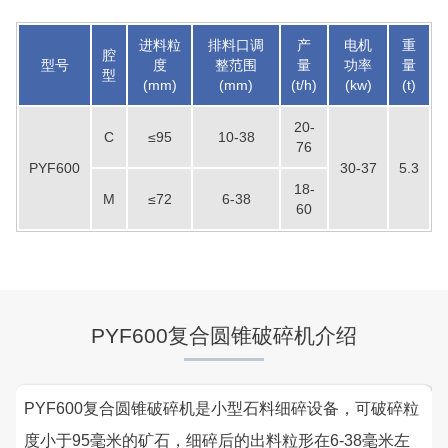
进料粒
排料口调
产
电机
重
腔
型号
度
整范围
量
功率
量
型
(mm)
(mm)
(t/h)
(kw)
(t)
20-
C
≤95
10-38
76
PYF600
30-37
5.3
18-
M
≤72
6-38
60
PYF600复合圆锥破碎机介绍
PYF600复合圆锥破碎机是小型石料细碎设备，可破碎粒
度小于95毫米的矿石，细碎后的出料粒形在6-38毫米左