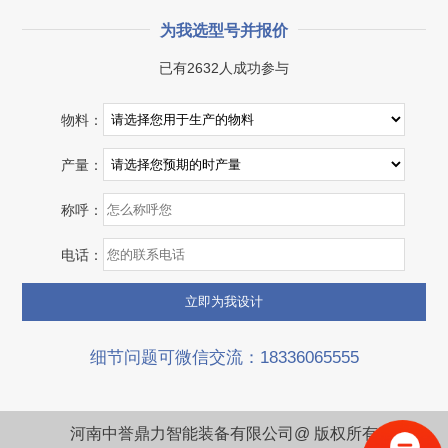
为我选型号并报价
已有2632人成功参与
湖北省宜昌市砂石集并日产一万吨砂石料生产线
物料：
项目坐标
设计产能
产量：
湖北省宜昌市
日产一万吨
称呼：
项目业主
生产原料
砂石集并中心
建筑垃圾等石料
电话：
咨询该项目执行经理
细节问题可微信交流：18336065555
河南中誉鼎力智能装备有限公司@ 版权所有