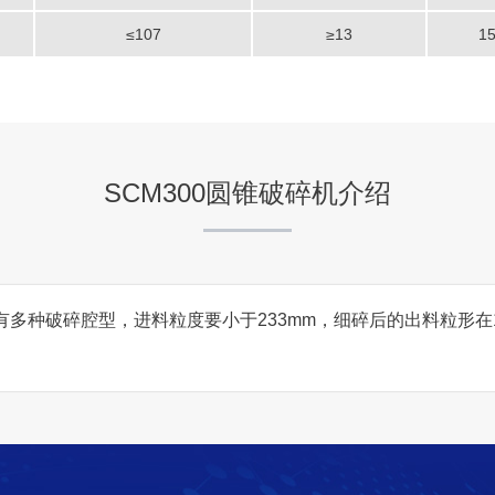
贵州
≤107
≥13
1
项目业主
-
SCM300圆锥破碎机介绍
咨询该项目执行经理
重庆市彭水同人实业时产5
有多种破碎腔型，进料粒度要小于233mm，细碎后的出料粒形在13
项目坐标
重庆市彭水县