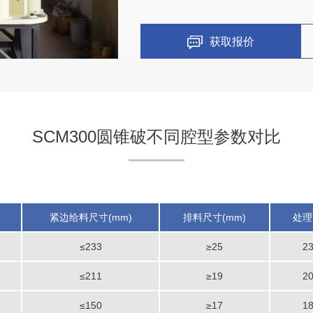
获取报价
SCM300圆锥破不同腔型参数对比
紧边给料尺寸(mm)
排料尺寸(mm)
处理能
≤233
≥25
2
贵州时产300吨机制砂生产
≤211
≥19
2
项目坐标
≤150
≥17
1