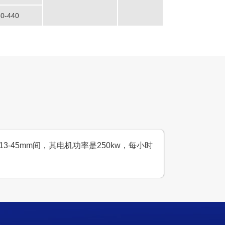
时产300吨
50-440
生产原料
石灰岩、青石、山石等
00吨石料生产线
-45mm间，其电机功率是250kw，每小时
设计产能
时产500吨