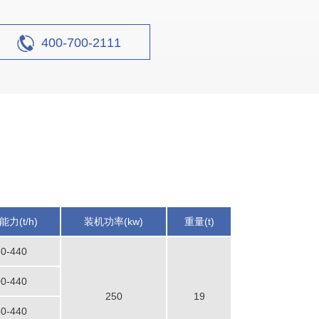
400-700-2111
力(t/h)
装机功率(kw)
重量(t)
30-440
线
00-440
250
19
设计产能
80-440