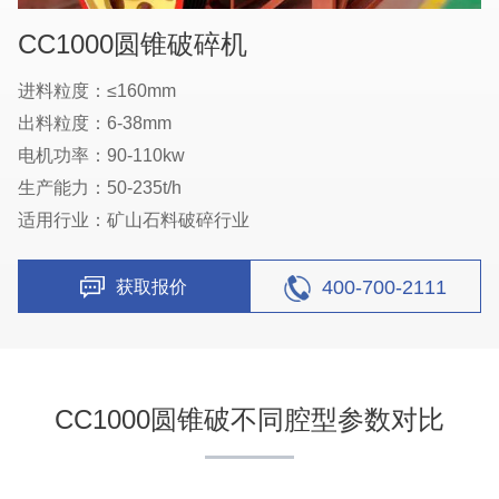
CC1000圆锥破碎机
进料粒度：≤160mm
出料粒度：6-38mm
电机功率：90-110kw
生产能力：50-235t/h
适用行业：矿山石料破碎行业
湖北省中昇东浩荆门建材时产500-600吨机制砂项目
400-700-2111
获取报价
项目坐标
设计产能
湖北省荆门市
时产500-600吨
项目业主
生产原料
中昇东浩荆门建材
石灰石
CC1000圆锥破不同腔型参数对比
咨询该项目执行经理