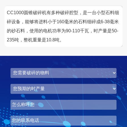
CC1000圆锥破碎机有多种破碎腔型，是一台小型石料细
咨询该项目执行经理
碎设备，能够将进料小于160毫米的石料细碎成6-38毫米
的砂石料，使用的电机功率为90-110千瓦，时产量是50-
235吨，整机重量是10.8吨。
湖北省荆州市鼎盛矿业时产2000吨高钙石破碎生产
线