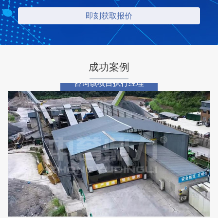
项目坐标
设计产能
湖北省荆州市
时产2000吨
项目业主
生产原料
鼎盛矿业
高钙石
成功案例
咨询该项目执行经理