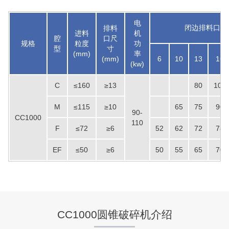
电
闭边排料口CS
排料
进料
机
腔
口尺
规格
粒度
功
型
寸
(mm)
率
(mm)
6
10
13
16
(kw)
C
≤160
≥13
80
100
M
≤115
≥10
65
75
90
90-
CC1000
110
F
≤72
≥6
52
62
72
78
EF
≤50
≥6
50
55
65
70
湖北省梦皓矿业时产2000吨砂石骨料生产线
项目坐标
设计产能
湖北省荆州市
时产2000吨
CC1000圆锥破碎机介绍
项目业主
生产原料
梦皓矿业
石灰岩