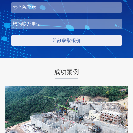
湖北省中昇东浩荆门建材时产500-600吨机制砂项目
项目坐标
设计产能
湖北省荆门市
时产500-600吨
项目业主
生产原料
中昇东浩荆门建材
石灰石
成功案例
咨询该项目执行经理