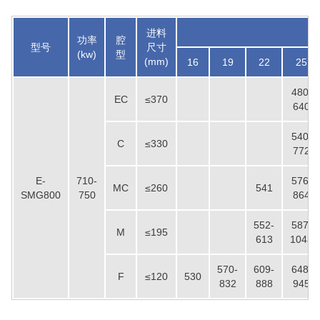
紧
进料
功率
腔
型号
尺寸
(kw)
型
(mm)
16
19
22
25
480-
EC
≤370
640
540-
C
≤330
772
E-
710-
576-
MC
≤260
541
SMG800
750
864
552-
587-
M
≤195
613
1043
570-
609-
648-
F
≤120
530
832
888
945