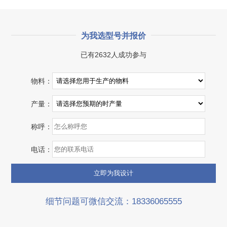
为我选型号并报价
湖北省宜昌市砂石集并日产一万吨砂石料生产线
已有2632人成功参与
项目坐标
设计产能
物料：
湖北省宜昌市
日产一万吨
项目业主
生产原料
产量：
砂石集并中心
建筑垃圾等石料
称呼：
咨询该项目执行经理
电话：
细节问题可微信交流：18336065555