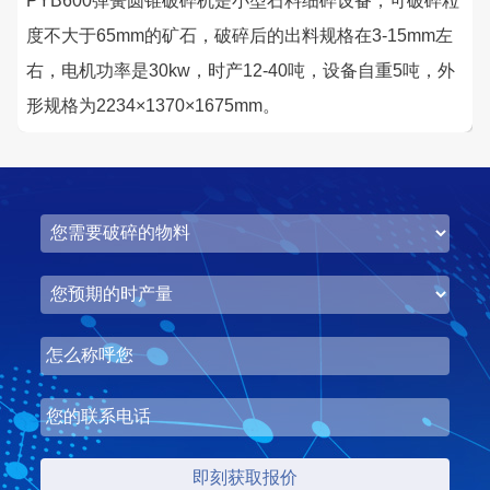
PYB600弹簧圆锥破碎机是小型石料细碎设备，可破碎粒
度不大于65mm的矿石，破碎后的出料规格在3-15mm左
右，电机功率是30kw，时产12-40吨，设备自重5吨，外
形规格为2234×1370×1675mm。
湖北省中昇东浩荆门建材时产500-600吨机制砂项目
项目坐标
设计产能
湖北省荆门市
时产500-600吨
项目业主
生产原料
中昇东浩荆门建材
石灰石