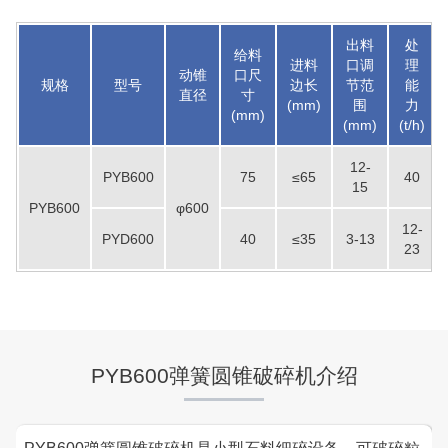
出料
处
给料
进料
口调
理
动锥
口尺
规格
型号
边长
节范
能
直径
寸
(mm)
围
力
(mm)
(mm)
(t/h)
12-
PYB600
75
≤65
40
15
PYB600
φ600
12-
PYD600
40
≤35
3-13
23
PYB600弹簧圆锥破碎机介绍