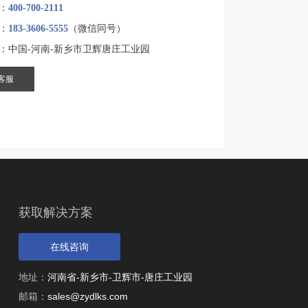
：
400-700-2111
：
183-3606-5555
（微信同号）
年产150万吨骨料生产线
：中国-河南-新乡市卫辉唐庄工业园
客服
设计产能
年产150万吨
生产原料
石灰石、青石等当地石料
获取解决方案
在线咨询
地址：
河南省-新乡市-卫辉市-唐庄工业园
邮箱：
sales@zydlks.com