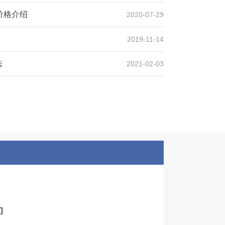
价格介绍
2020-07-29
2019-11-14
法
2021-02-03
场生产线案例
设计产能
时产600吨
生产原料
石英石
们