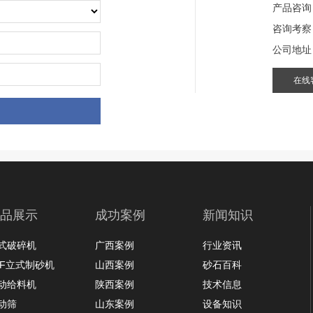
产品咨询
咨询考察
贵州省遵义市干田湾采石场
公司地址
在线
项目坐标
贵州省遵义市
项目业主
干田湾采石场
品展示
成功案例
新闻知识
咨询该项目执行经理
式破碎机
广西案例
行业资讯
LF立式制砂机
山西案例
砂石百科
动给料机
陕西案例
技术信息
动筛
山东案例
设备知识