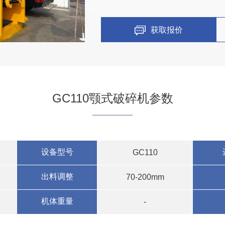
获取报价
GC110颚式破碎机参数
设备型号
GC110
出料调整
70-200mm
机体重量
-