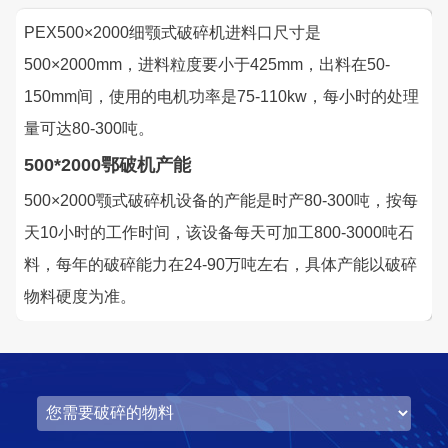
湖北省中昇东浩荆门建材时产500-600吨机制砂项目
PEX500×2000细颚式破碎机进料口尺寸是
项目坐标
设计产能
500×2000mm，进料粒度要小于425mm，出料在50-
湖北省荆门市
时产500-600吨
150mm间，使用的电机功率是75-110kw，每小时的处理
项目业主
生产原料
量可达80-300吨。
中昇东浩荆门建材
石灰石
500*2000鄂破机产能
500×2000颚式破碎机设备的产能是时产80-300吨，按每
咨询该项目执行经理
天10小时的工作时间，该设备每天可加工800-3000吨石
料，每年的破碎能力在24-90万吨左右，具体产能以破碎
物料硬度为准。