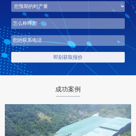
湖北省梦皓矿业时产2000吨砂石骨料生产线
项目坐标
设计产能
湖北省荆州市
时产2000吨
项目业主
生产原料
梦皓矿业
石灰岩
成功案例
咨询该项目执行经理