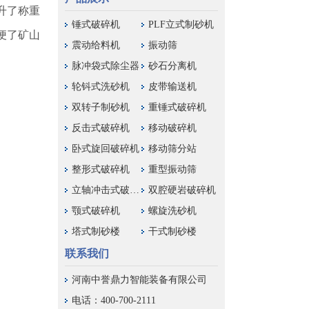
升了称重
锤式破碎机
PLF立式制砂机
便了矿山
震动给料机
振动筛
脉冲袋式除尘器
砂石分离机
轮钭式洗砂机
皮带输送机
双转子制砂机
重锤式破碎机
反击式破碎机
移动破碎机
卧式旋回破碎机
移动筛分站
整形式破碎机
重型振动筛
立轴冲击式破碎机
双腔硬岩破碎机
颚式破碎机
螺旋洗砂机
塔式制砂楼
干式制砂楼
联系我们
河南中誉鼎力智能装备有限公司
电话：400-700-2111