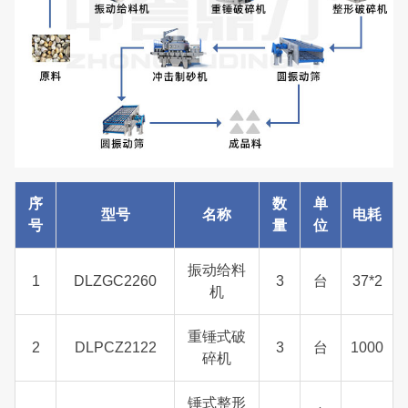
序
数
单
型号
名称
电耗
号
量
位
振动给料
1
DLZGC2260
3
台
37*2
机
重锤式破
2
DLPCZ2122
3
台
1000
碎机
锤式整形