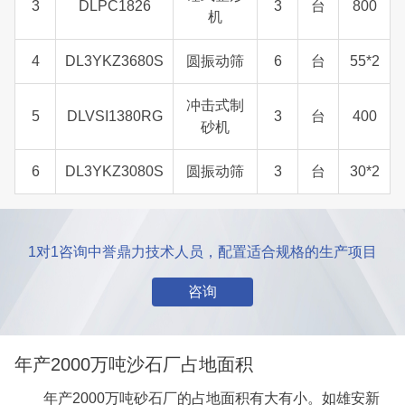
3
DLPC1826
3
台
800
机
4
DL3YKZ3680S
圆振动筛
6
台
55*2
冲击式制
5
DLVSI1380RG
3
台
400
砂机
6
DL3YKZ3080S
圆振动筛
3
台
30*2
1对1咨询中誉鼎力技术人员，配置适合规格的生产项目
咨询
年产2000万吨沙石厂占地面积
年产2000万吨砂石厂的占地面积有大有小。如雄安新