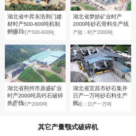
湖北省中昇东浩荆门建
湖北省梦皓矿业时产
材时产500-600吨机制
2000吨砂石骨料生产线
砂项目
产能：时产500-600吨
产能：时产2000吨
湖北省荆州市鼎盛矿业
湖北省宜昌市砂石集并
时产2000吨高钙石破碎
日产一万吨砂石料生产
生产线
线
产能：时产2000吨
产能：日产一万吨
其它产量颚式破碎机