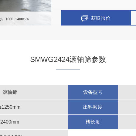
获取报价
SMWG2424滚轴筛参数
滚轴筛
设备型号
≤1250mm
出料粒度
2400mm
槽长度