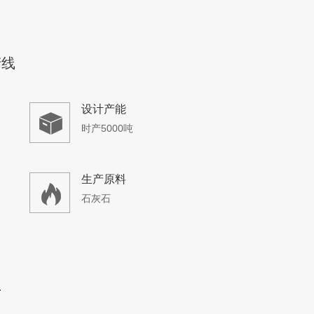
岩破碎生产线
设计产能
时产200吨
生产原料
花岗岩、大理石等
500万吨石灰石生产线