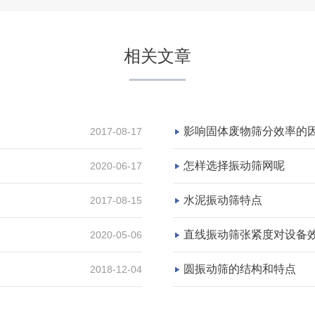
项目坐标
广西省桂林市
相关文章
项目业主
金山化工
影响固体废物筛分效率的因
2017-08-17
咨询该项目执行经理
怎样选择振动筛网呢
2020-06-17
水泥振动筛特点
2017-08-15
河南省济源市年产1000万
直线振动筛张紧度对设备
2020-05-06
圆振动筛的结构和特点
2018-12-04
项目坐标
河南省济源市