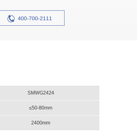
400-700-2111
SMWG2424
≤50-80mm
2400mm