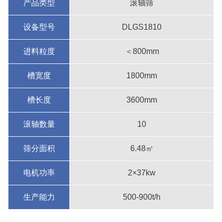
产品类型
滚轴筛
设备型号
DLGS1810
进料粒度
＜800mm
槽宽度
1800mm
槽长度
3600mm
滚轴数量
10
筛分面积
6.48㎡
电机功率
2×37kw
生产能力
500-900t/h