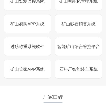
矿山监测监控系统
矿山智能化管理系统
矿山易购APP系统
矿山砂石销售系统
湖北省中昇东浩荆门建材时产500-600吨机制砂项目
项目坐标
设计产能
过磅称重系统软件
智能矿山综合管控平台
湖北省荆门市
时产500-600吨
项目业主
生产原料
中昇东浩荆门建材
石灰石
矿山管家APP系统
石料厂智能装车系统
咨询该项目执行经理
厂家口碑