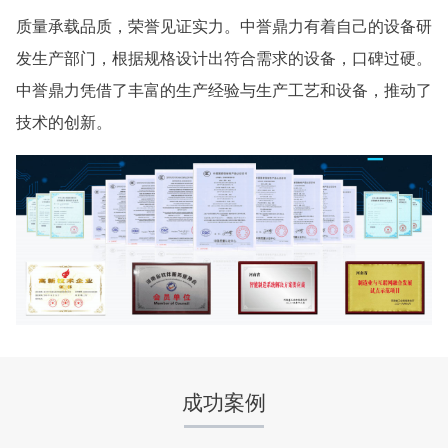
质量承载品质，荣誉见证实力。中誉鼎力有着自己的设备研
发生产部门，根据规格设计出符合需求的设备，口碑过硬。
中誉鼎力凭借了丰富的生产经验与生产工艺和设备，推动了
技术的创新。
湖北省梦皓矿业时产2000吨砂石骨料生产线
项目坐标
设计产能
湖北省荆州市
时产2000吨
项目业主
生产原料
梦皓矿业
石灰岩
成功案例
咨询该项目执行经理