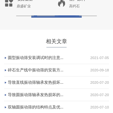
鼎盛矿业
高钙石
咨询该项目执行经理
相关文章
圆型振动筛安装调试时的注意...
2021-07-05
碎石生产线中振动筛的安装方...
2020-09-18
导致直线振动筛轴承发热损坏...
2020-07-20
湖北省宜昌市砂石集并日产一万吨砂石料生产线
导致圆振动筛轴承发热损坏的...
2020-07-20
项目坐标
设计产能
双轴圆振动筛的结构特点及优...
2020-07-10
湖北省宜昌市
日产一万吨