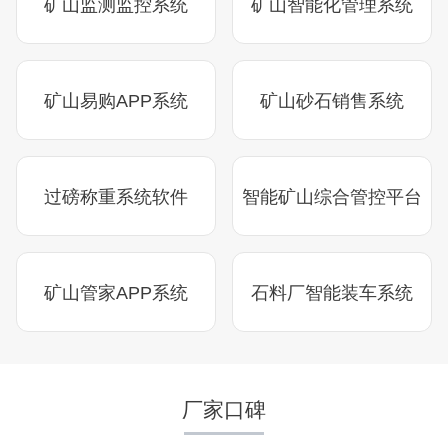
矿山监测监控系统
矿山智能化管理系统
矿山易购APP系统
矿山砂石销售系统
湖北省中昇东浩荆门建材时产500-600吨机制砂项目
项目坐标
设计产能
过磅称重系统软件
智能矿山综合管控平台
湖北省荆门市
时产500-600吨
项目业主
生产原料
中昇东浩荆门建材
石灰石
矿山管家APP系统
石料厂智能装车系统
咨询该项目执行经理
厂家口碑