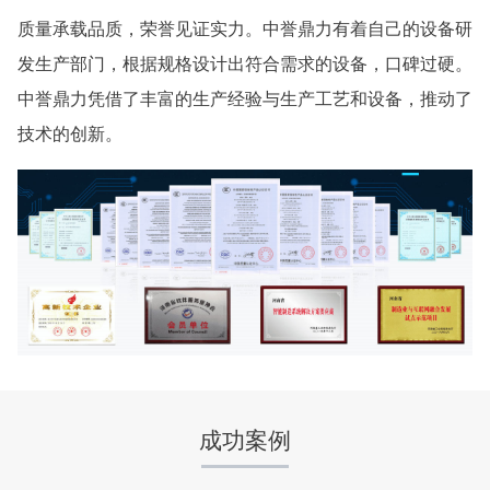
质量承载品质，荣誉见证实力。中誉鼎力有着自己的设备研
发生产部门，根据规格设计出符合需求的设备，口碑过硬。
中誉鼎力凭借了丰富的生产经验与生产工艺和设备，推动了
技术的创新。
湖北省梦皓矿业时产2000吨砂石骨料生产线
项目坐标
设计产能
湖北省荆州市
时产2000吨
项目业主
生产原料
梦皓矿业
石灰岩
成功案例
咨询该项目执行经理