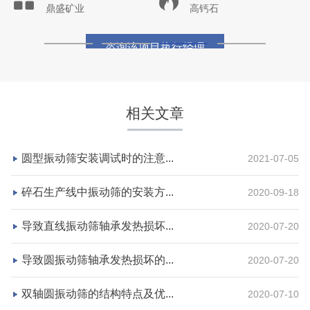
鼎盛矿业
高钙石
咨询该项目执行经理
相关文章
圆型振动筛安装调试时的注意...
2021-07-05
碎石生产线中振动筛的安装方...
2020-09-18
导致直线振动筛轴承发热损坏...
2020-07-20
湖北省宜昌市砂石集并日产一万吨砂石料生产线
导致圆振动筛轴承发热损坏的...
2020-07-20
项目坐标
设计产能
双轴圆振动筛的结构特点及优...
2020-07-10
湖北省宜昌市
日产一万吨