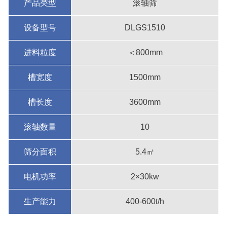
产品类型
滚轴筛
设备型号
DLGS1510
进料粒度
＜800mm
槽宽度
1500mm
槽长度
3600mm
滚轴数量
10
筛分面积
5.4㎡
电机功率
2×30kw
生产能力
400-600t/h