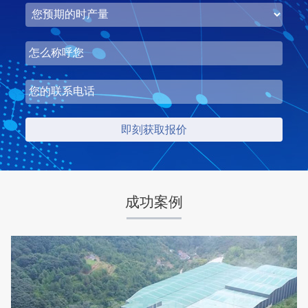
湖北省梦皓矿业时产2000吨砂石骨料生产线
项目坐标
设计产能
湖北省荆州市
时产2000吨
项目业主
生产原料
梦皓矿业
石灰岩
成功案例
咨询该项目执行经理