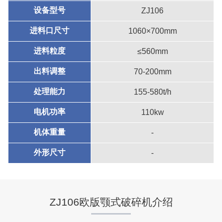
设备型号
ZJ106
进料口尺寸
1060×700mm
进料粒度
≤560mm
出料调整
70-200mm
处理能力
155-580t/h
电机功率
110kw
机体重量
-
外形尺寸
-
ZJ106欧版颚式破碎机介绍