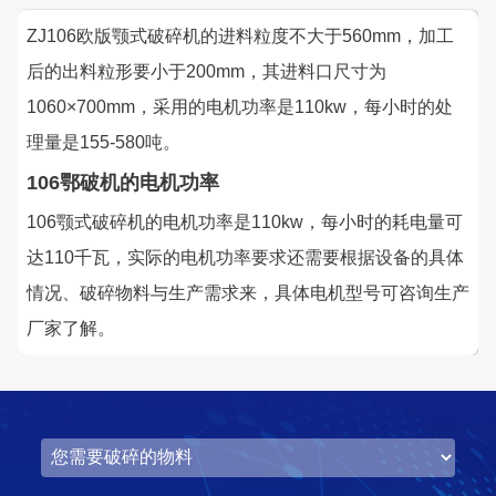
湖北省中昇东浩荆门建材时产500-600吨机制砂项目
ZJ106欧版颚式破碎机的进料粒度不大于560mm，加工
项目坐标
设计产能
后的出料粒形要小于200mm，其进料口尺寸为
湖北省荆门市
时产500-600吨
1060×700mm，采用的电机功率是110kw，每小时的处
项目业主
生产原料
理量是155-580吨。
中昇东浩荆门建材
石灰石
106鄂破机的电机功率
106颚式破碎机的电机功率是110kw，每小时的耗电量可
咨询该项目执行经理
达110千瓦，实际的电机功率要求还需要根据设备的具体
情况、破碎物料与生产需求来，具体电机型号可咨询生产
厂家了解。