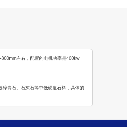
设计产能
时产100吨
生产原料
山石
-300mm左右，配置的电机功率是400kw，
可破碎青石、石灰石等中低硬度石料，具体的
0-500吨砂石骨料生产线
设计产能