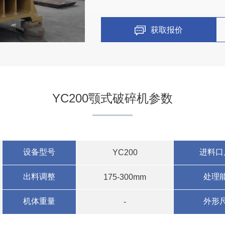
获取报价
YC200颚式破碎机参数
设备型号
进料口
YC200
出料调整
处理
175-300mm
机体重量
外形
-
四川凉山州时产100吨碎石