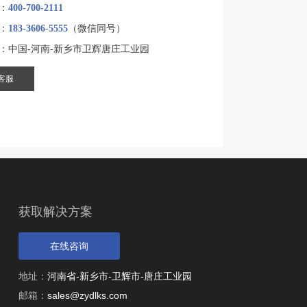
：
400-700-2111
：
183-3606-5555
（微信同号）
：中国-河南-新乡市卫辉唐庄工业园
客服
获取解决方案
在线咨询
地址：
河南省-新乡市-卫辉市-唐庄工业园
邮箱：
sales@zydlks.com