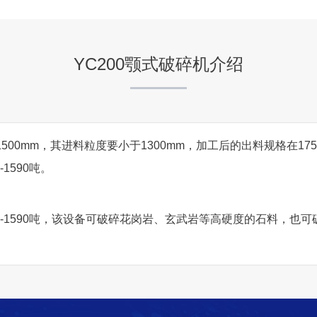
项目坐标
四川凉山州
YC200颚式破碎机介绍
项目业主
-
1500mm，其进料粒度要小于1300mm，加工后的出料规格在175
1590吨。
咨询该项目执行经理
60-1590吨，该设备可破碎花岗岩、玄武岩等高硬度的石料，也
云南玉磨铁路普洱段时产40
项目坐标