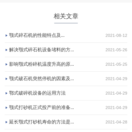
相关文章
颚式碎石机的性能特点及...
2021-08-12
解决颚式碎石机设备堵料的方...
2021-05-26
影响颚式粉碎机温度升高的原...
2021-05-25
湖北省荆州市鼎盛矿业时产2000吨高钙石破碎生产
颚式破石机突然停机的因素及...
2021-04-29
线
鄂式破碎机设备的运用方法
2021-04-29
项目坐标
设计产能
颚式打砂机正式投产前的准备...
2021-04-29
湖北省荆州市
时产2000吨
项目业主
生产原料
延长颚式打砂机寿命的方法是...
2021-04-28
鼎盛矿业
高钙石