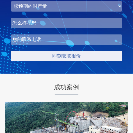
湖北省中昇东浩荆门建材时产500-600吨机制砂项目
项目坐标
设计产能
湖北省荆门市
时产500-600吨
项目业主
生产原料
中昇东浩荆门建材
石灰石
成功案例
咨询该项目执行经理