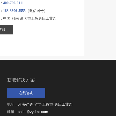
：
400-700-2111
：
183-3606-5555
（微信同号）
：中国-河南-新乡市卫辉唐庄工业园
客服
获取解决方案
在线咨询
地址：
河南省-新乡市-卫辉市-唐庄工业园
邮箱：
sales@zydlks.com