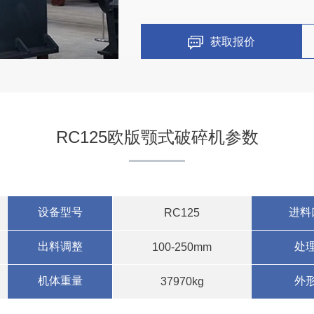
获取报价
RC125欧版颚式破碎机参数
设备型号
进料
RC125
出料调整
处
100-250mm
机体重量
外
37970kg
贵州鹅卵石制砂生产线