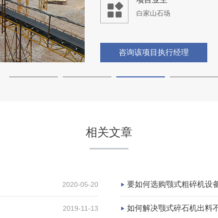
白家山石场
咨询该项目执行经理
四川宜宾时产1500吨石场
相关文章
项目坐标
四川宜宾
项目业主
要如何选购颚式粗碎机设
2020-05-20
-
如何解决颚式碎石机出料
2019-11-13