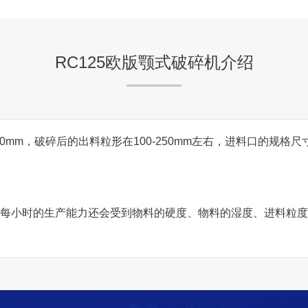
项目坐标
贵州
RC125欧版颚式破碎机介绍
项目业主
-
mm，破碎后的出料粒形在100-250mm左右，进料口的规格尺寸为
咨询该项目执行经理
45吨，每小时的生产能力还会受到物料的硬度、物料的湿度、进料
安徽淮北时产600-800吨
项目坐标