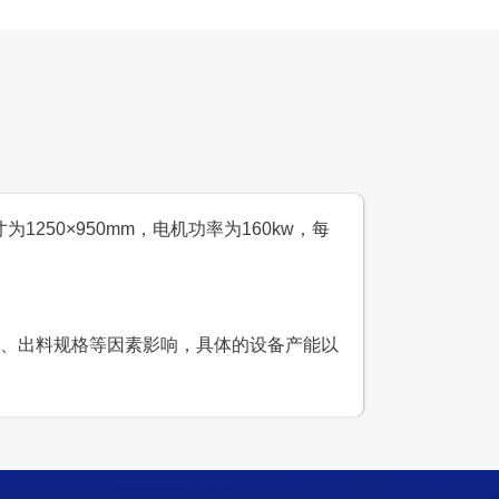
设计产能
时产300吨
生产原料
鹅卵石
1250×950mm，电机功率为160kw，每
粒度、出料规格等因素影响，具体的设备产能以
大型石子生产线
设计产能