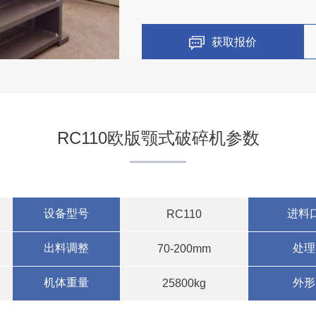
四川凉山州时产150吨石料
获取报价
项目坐标
四川凉山州
RC110欧版颚式破碎机参数
项目业主
-
设备型号
进料
RC110
咨询该项目执行经理
出料调整
处理
70-200mm
机体重量
外形
25800kg
青海西宁时产300吨砂石生