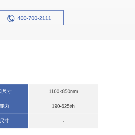
厂案例
400-700-2111
设计产能
时产150吨
生产原料
石灰石
口尺寸
1100×850mm
能力
190-625t/h
尺寸
-
产线