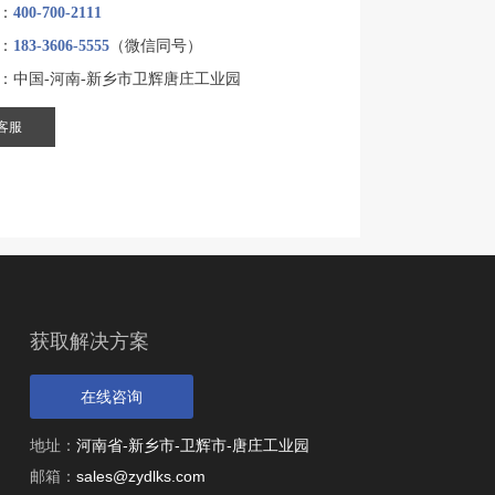
：
400-700-2111
：
183-3606-5555
（微信同号）
：中国-河南-新乡市卫辉唐庄工业园
客服
获取解决方案
在线咨询
地址：
河南省-新乡市-卫辉市-唐庄工业园
邮箱：
sales@zydlks.com