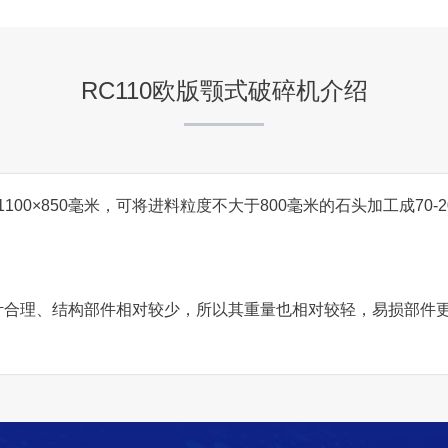
项目坐标
青海西宁
RC110欧版颚式破碎机介绍
项目业主
-
100×850毫米，可将进料粒度不大于800毫米的石头加工成70-
咨询该项目执行经理
构设计合理、结构部件相对较少，所以其重量也相对较轻，易损部
云南丽江石料破碎生产线
项目坐标