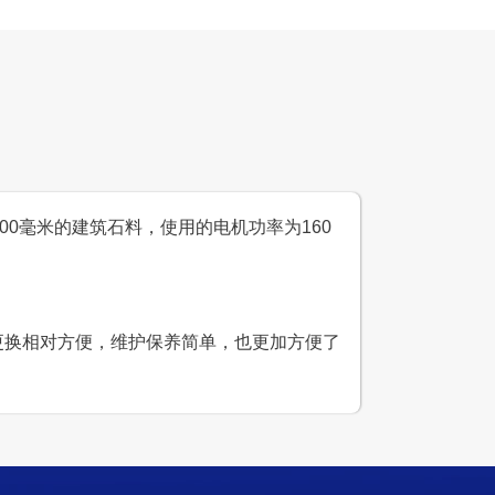
设计产能
时产300吨
生产原料
青石、石灰石
200毫米的建筑石料，使用的电机功率为160
件更换相对方便，维护保养简单，也更加方便了
设计产能