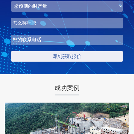
湖北省中昇东浩荆门建材时产500-600吨机制砂项目
项目坐标
设计产能
湖北省荆门市
时产500-600吨
项目业主
生产原料
中昇东浩荆门建材
石灰石
成功案例
咨询该项目执行经理