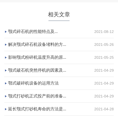
相关文章
颚式碎石机的性能特点及...
2021-08-12
解决颚式碎石机设备堵料的方...
2021-05-26
影响颚式粉碎机温度升高的原...
2021-05-25
湖北省荆州市鼎盛矿业时产2000吨高钙石破碎生产
颚式破石机突然停机的因素及...
2021-04-29
线
鄂式破碎机设备的运用方法
2021-04-29
项目坐标
设计产能
颚式打砂机正式投产前的准备...
2021-04-29
湖北省荆州市
时产2000吨
项目业主
生产原料
延长颚式打砂机寿命的方法是...
2021-04-28
鼎盛矿业
高钙石