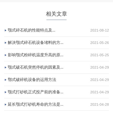
相关文章
颚式碎石机的性能特点及...
2021-08-12
解决颚式碎石机设备堵料的方...
2021-05-26
影响颚式粉碎机温度升高的原...
2021-05-25
湖北省荆州市鼎盛矿业时产2000吨高钙石破碎生产
颚式破石机突然停机的因素及...
2021-04-29
线
鄂式破碎机设备的运用方法
2021-04-29
项目坐标
设计产能
颚式打砂机正式投产前的准备...
2021-04-29
湖北省荆州市
时产2000吨
项目业主
生产原料
延长颚式打砂机寿命的方法是...
2021-04-28
鼎盛矿业
高钙石