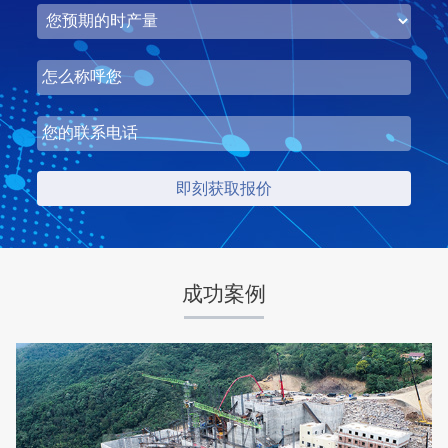
湖北省中昇东浩荆门建材时产500-600吨机制砂项目
项目坐标
设计产能
湖北省荆门市
时产500-600吨
项目业主
生产原料
中昇东浩荆门建材
石灰石
成功案例
咨询该项目执行经理