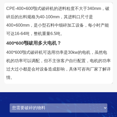
CPE-400×600颚式破碎机的进料粒度不大于340mm，破
碎后的出料规格为40-100mm，其进料口尺寸是
400×600mm，是小型石料中细碎加工设备，每小时产能
湖北省中昇东浩荆门建材时产500-600吨机制砂项目
可达16-64吨，整机重量6.5吨。
项目坐标
设计产能
400*600颚破用多大电机？
湖北省荆门市
时产500-600吨
400*600颚式破碎机可选用功率是30kw的电机，虽然电
项目业主
生产原料
机的功率可以调配，但不主张客户自行配置，电机的功率
中昇东浩荆门建材
石灰石
过大过小都是会对设备造成影响，具体可咨询厂家了解详
咨询该项目执行经理
情。