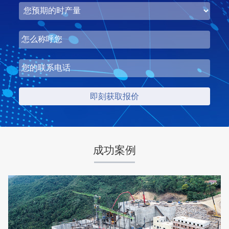
湖北省中昇东浩荆门建材时产500-600吨机制砂项目
项目坐标
设计产能
湖北省荆门市
时产500-600吨
项目业主
生产原料
中昇东浩荆门建材
石灰石
成功案例
咨询该项目执行经理