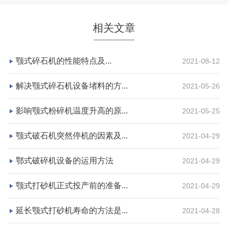
相关文章
颚式碎石机的性能特点及...
2021-08-12
解决颚式碎石机设备堵料的方...
2021-05-26
影响颚式粉碎机温度升高的原...
2021-05-25
湖北省荆州市鼎盛矿业时产2000吨高钙石破碎生产
颚式破石机突然停机的因素及...
2021-04-29
线
鄂式破碎机设备的运用方法
2021-04-29
项目坐标
设计产能
颚式打砂机正式投产前的准备...
2021-04-29
湖北省荆州市
时产2000吨
项目业主
生产原料
延长颚式打砂机寿命的方法是...
2021-04-28
鼎盛矿业
高钙石