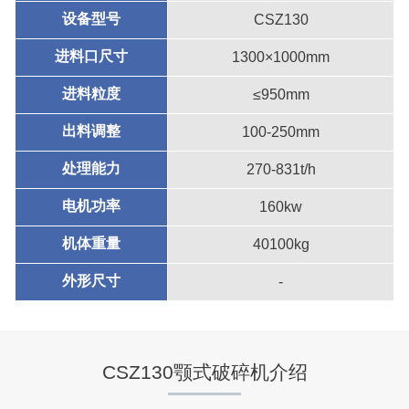
设备型号
CSZ130
进料口尺寸
1300×1000mm
进料粒度
≤950mm
出料调整
100-250mm
处理能力
270-831t/h
电机功率
160kw
机体重量
40100kg
外形尺寸
-
CSZ130颚式破碎机介绍