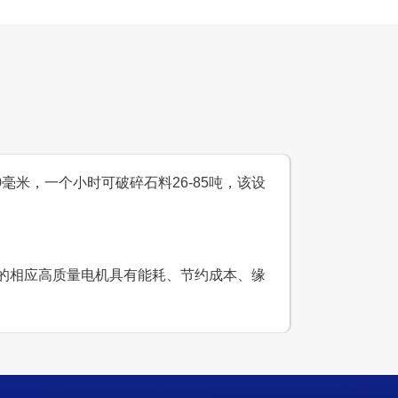
设计产能
时产500吨
生产原料
石灰石、青石
00毫米，一个小时可破碎石料26-85吨，该设
选配的相应高质量电机具有能耗、节约成本、缘
岩碎石生产线
设计产能