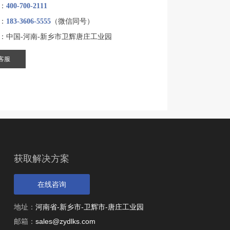
：
400-700-2111
：
183-3606-5555
（微信同号）
：中国-河南-新乡市卫辉唐庄工业园
客服
获取解决方案
在线咨询
地址：
河南省-新乡市-卫辉市-唐庄工业园
邮箱：
sales@zydlks.com