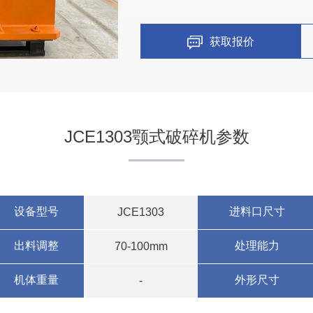
江西九江时产700吨大型碎
获取报价
项目坐标
江西九江
JCE1303颚式破碎机参数
项目业主
-
设备型号
进料口尺寸
JCE1303
咨询该项目执行经理
出料调整
处理能力
70-100mm
机体重量
外形尺寸
-
广西时产500吨碎石生产线