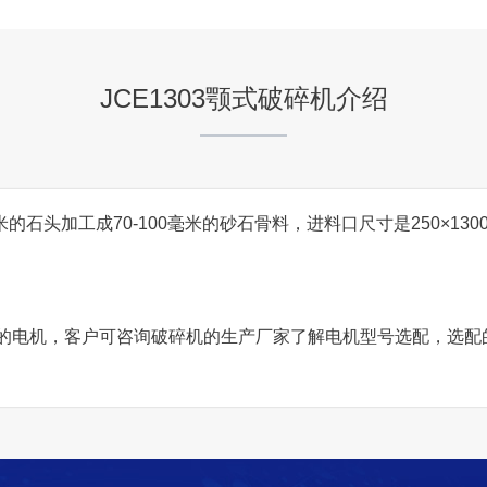
项目坐标
广西
JCE1303颚式破碎机介绍
项目业主
-
米的石头加工成70-100毫米的砂石骨料，进料口尺寸是250×13
咨询该项目执行经理
45kw的电机，客户可咨询破碎机的生产厂家了解电机型号选配，
云南省昭通时产600吨花岗
项目坐标