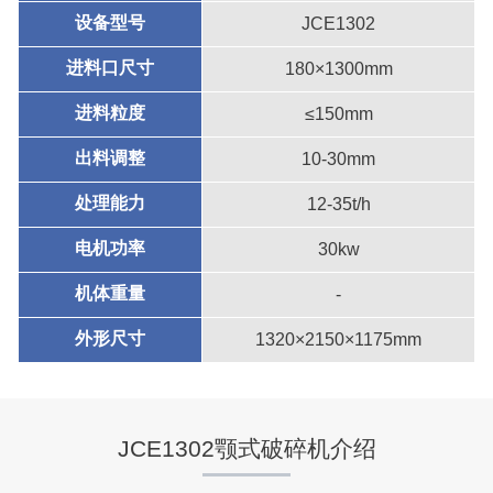
设备型号
JCE1302
进料口尺寸
180×1300mm
进料粒度
≤150mm
出料调整
10-30mm
处理能力
12-35t/h
电机功率
30kw
机体重量
-
外形尺寸
1320×2150×1175mm
JCE1302颚式破碎机介绍