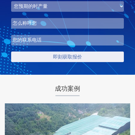
湖北省梦皓矿业时产2000吨砂石骨料生产线
项目坐标
设计产能
湖北省荆州市
时产2000吨
项目业主
生产原料
梦皓矿业
石灰岩
成功案例
咨询该项目执行经理