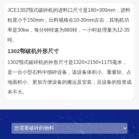
湖北省中昇东浩荆门建材时产500-600吨机制砂项目
JCE1302颚式破碎机的进料口尺寸是180×300mm，进料
项目坐标
设计产能
粒度小于150mm，出料规格在10-30mm左右，其电机功
湖北省荆门市
时产500-600吨
率是30kw，每分钟转速为980转，一小时处理量为12-35
项目业主
生产原料
吨。
中昇东浩荆门建材
石灰石
1302鄂破机外形尺寸
1302颚式破碎机的外形尺寸是1320×2150×1175毫米，
咨询该项目执行经理
是一台小型石料中细碎设备，该设备体积小、重量轻、占
地面积小、更加方便设备的搬运及安装，且设备的投资成
本不大。