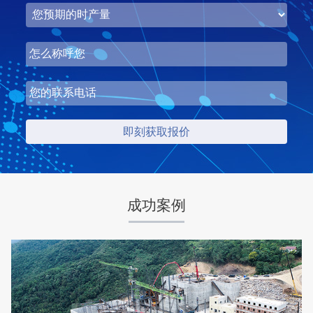
湖北省中昇东浩荆门建材时产500-600吨机制砂项目
项目坐标
设计产能
湖北省荆门市
时产500-600吨
项目业主
生产原料
中昇东浩荆门建材
石灰石
成功案例
咨询该项目执行经理