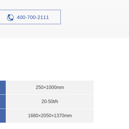
400-700-2111
250×1000mm
20-50t/h
1680×2050×1370mm