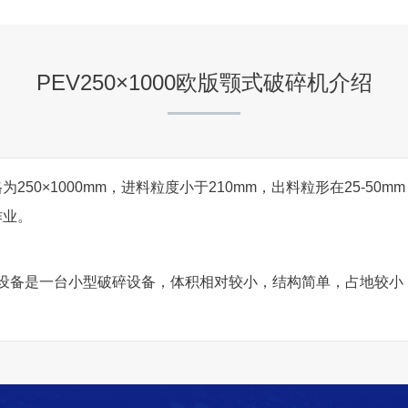
项目坐标
宁夏
PEV250×1000欧版颚式破碎机介绍
项目业主
-
为250×1000mm，进料粒度小于210mm，出料粒形在25-50
作业。
咨询该项目执行经理
吨，该设备是一台小型破碎设备，体积相对较小，结构简单，占地较
贵州六盘水时产800吨碎石
项目坐标