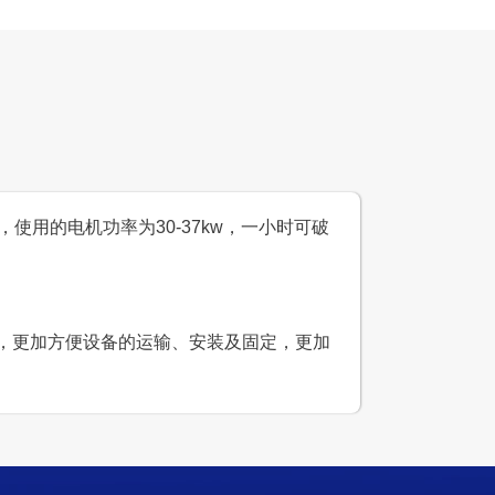
设计产能
时产500吨
生产原料
鹅卵石、花岗岩等
mm，使用的电机功率为30-37kw，一小时可破
小，更加方便设备的运输、安装及固定，更加
生产线
设计产能