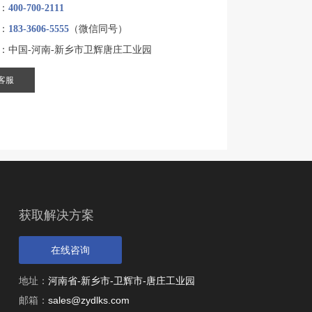
：
400-700-2111
：
183-3606-5555
（微信同号）
：中国-河南-新乡市卫辉唐庄工业园
客服
获取解决方案
在线咨询
地址：
河南省-新乡市-卫辉市-唐庄工业园
邮箱：
sales@zydlks.com