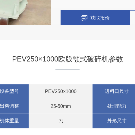
获取报价
PEV250×1000欧版颚式破碎机参数
设备型号
进料口尺寸
PEV250×1000
出料调整
处理能力
25-50mm
机体重量
外形尺寸
7t
宁夏时产500吨砂石生产线