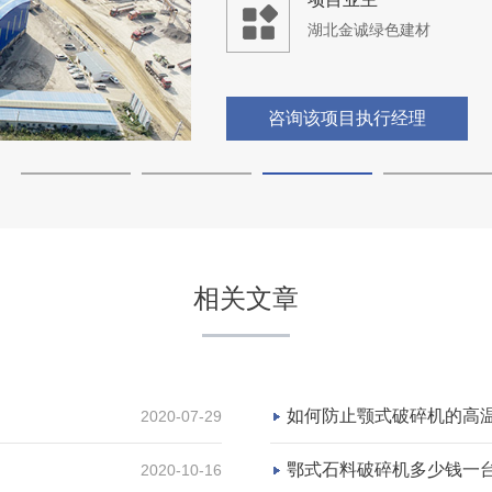
湖北金诚绿色建材
咨询该项目执行经理
河南省登封市嵩基（集团）
相关文章
项目坐标
河南省登封市
项目业主
如何防止颚式破碎机的高
2020-07-29
嵩基集团
鄂式石料破碎机多少钱一
2020-10-16